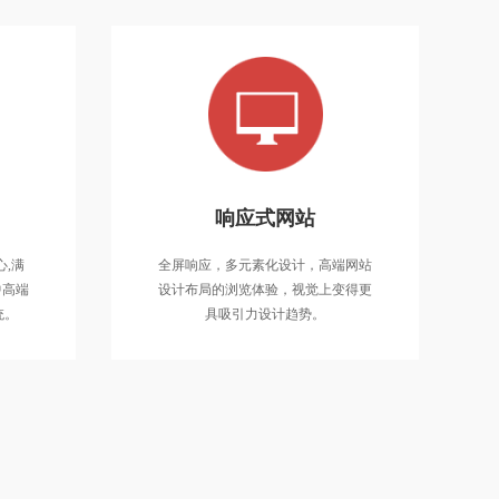
手机商城
响应式网站
以互联网时代消费者体验为核心,满
全屏
,满
全屏响应，多元素化设计，高端网站
足企业在线销售及业务成长的中高端
设计
中高端
设计布局的浏览体验，视觉上变得更
电商零售平台/多店铺商城系统。
统。
具吸引力设计趋势。