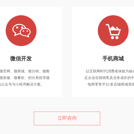
营销型网站
微信开发
微信开发
手机商城
策划整个网站具备良好的营销逻
提供微官网、微商城、微分销、微教
微官网、微商城、微分销、微教
以互联网时代消费者体验为核心
重点展示出企业和产品的各类实
育、微装修、微餐饮、积分系统等微
微装修、微餐饮、积分系统等微
足企业在线销售及业务成长的
力，具备极强的转化率！
信公众号与小程序解决方案。
信公众号与小程序解决方案。
电商零售平台/多店铺商城系
立即咨询